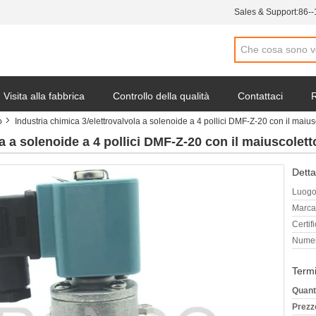
Sales & Support:
86-
Visita alla fabbrica
Controllo della qualità
Contattaci
R
o
Industria chimica 3/elettrovalvola a solenoide a 4 pollici DMF-Z-20 con il maius
ocietà
la a solenoide a 4 pollici DMF-Z-20 con il maiuscolett
Detta
Luogo 
Marca
Certif
Numer
Termi
Quant
Prezz