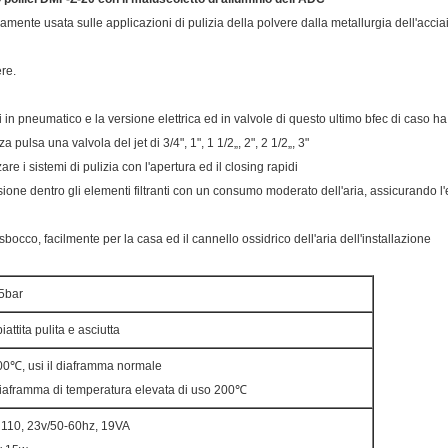
mente usata sulle applicazioni di pulizia della polvere dalla metallurgia dell'acciai
ere.
 in pneumatico e la versione elettrica ed in valvole di questo ultimo bfec di caso h
pulsa una valvola del jet di 3/4", 1", 1 1/2„, 2", 2 1/2„, 3"
re i sistemi di pulizia con l'apertura ed il closing rapidi
ione dentro gli elementi filtranti con un consumo moderato dell'aria, assicurando l'ef
 sbocco, facilmente per la casa ed il cannello ossidrico dell'aria dell'installazione
.5bar
iattita pulita e asciutta
00℃, usi il diaframma normale
diaframma di temperatura elevata di uso 200℃
 110, 23v/50-60hz, 19VA