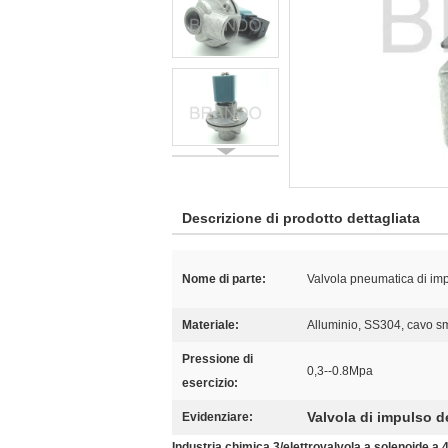
Descrizione di prodotto dettagliata
Nome di parte:
Valvola pneumatica di i
Materiale:
Alluminio, SS304, cavo s
Pressione di
0,3--0.8Mpa
esercizio:
Valvola di impulso d
Evidenziare:
Industria chimica 3/elettrovalvola a solenoide a 4