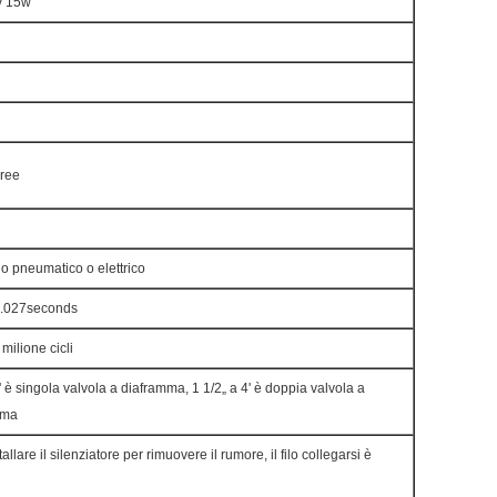
v 15w
ree
lo pneumatico o elettrico
0.027seconds
 milione cicli
' è singola valvola a diaframma, 1 1/2„ a 4' è doppia valvola a
mma
allare il silenziatore per rimuovere il rumore, il filo collegarsi è