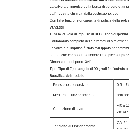
La valvola di impulso della borsa di polvere è ampia
dall'industria chimica, dalla costruzione, ecc
Con l'alta funzione di capacità di pulizia della polv
Vantaggi:
Tutte le valvole di impulso di BFEC sono disponibili
L'autonomia completa dei diaframmi di alta efficienza 
La valvola di impulso è stata sviluppata per ottimizza
periodi che concedono ottenere l'alto picco di press
Dimensione del porto: 3/4"
Tipo: Tipo di Z, un angolo di 90 gradi fra l'entrata e
Specifica del modello:
Pressione di esercizio
0,5 a 7
Medium di funzionamento
aria app
-40 a 1
Condizione di lavoro
-30 al 
CA, 24,
Tensione di funzionamento