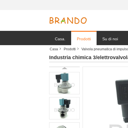
Casa.
Prodotti
Su di noi
Casa
Prodotti
Valvola pneumatica di impuls
Notizie della s
Industria chimica 3/elettrovalvo