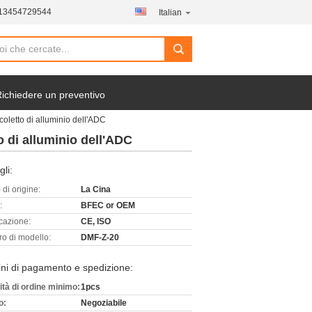
-13454729544
Italian
ichiedere un preventivo
coletto di alluminio dell'ADC
o di alluminio dell'ADC
gli:
di origine:
La Cina
:
BFEC or OEM
icazione:
CE, ISO
o di modello:
DMF-Z-20
ni di pagamento e spedizione:
ità di ordine minimo:
1pcs
o:
Negoziabile