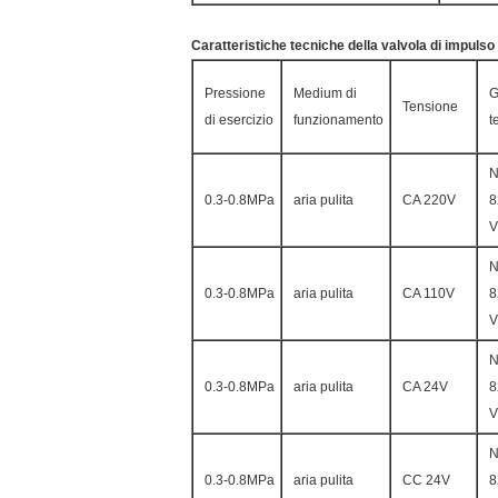
Caratteristiche tecniche della valvola di impulso
Pressione
Medium di
G
Tensione
di esercizio
funzionamento
t
N
0.3-0.8MPa
aria pulita
CA 220V
V
N
0.3-0.8MPa
aria pulita
CA 110V
V
N
0.3-0.8MPa
aria pulita
CA 24V
V
N
0.3-0.8MPa
aria pulita
CC 24V