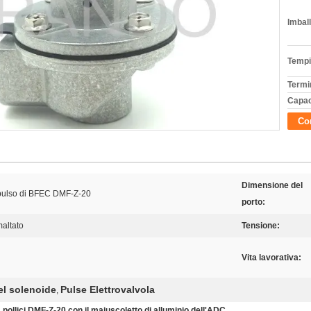
Imball
Tempi
Termi
Capac
Con
Dimensione del
mpulso di BFEC DMF-Z-20
porto:
maltato
Tensione:
Vita lavorativa:
el solenoide
Pulse Elettrovalvola
,
 pollici DMF-Z-20 con il maiuscoletto di alluminio dell'ADC