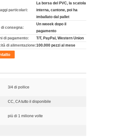
La borsa del PVC, la scatola
aggi particolari:
interna, cantone, poi ha
imballato dal pallet
Un weeek dopo il
 di consegna:
pagamento
ni di pagamento:
T/T, PayPal, Western Union
ità di alimentazione:
100.000 pezzi al mese
tatto
3/4 di pollice
CC, CA tutto il disponibile
più di 1 milione volte