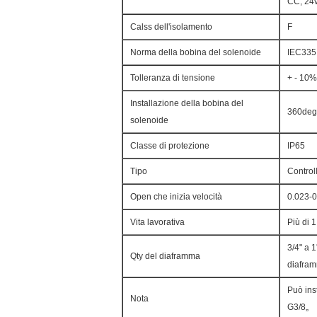
CC, 24
Calss dell'isolamento
F
Norma della bobina del solenoide
IEC335
Tolleranza di tensione
+ - 10%
Installazione della bobina del
360deg
solenoide
Classe di protezione
IP65
Tipo
Control
Open che inizia velocità
0.023-
Vita lavorativa
Più di 1
3/4" a 1
Qty del diaframma
diafra
Può inst
Nota
G3/8„