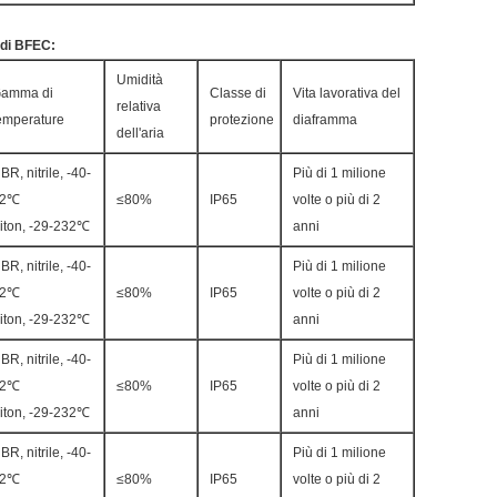
 di BFEC:
Umidità
amma di
Classe di
Vita lavorativa del
relativa
emperature
protezione
diaframma
dell'aria
BR, nitrile, -40-
Più di 1 milione
82℃
≤80%
IP65
volte o più di 2
iton, -29-232℃
anni
BR, nitrile, -40-
Più di 1 milione
82℃
≤80%
IP65
volte o più di 2
iton, -29-232℃
anni
BR, nitrile, -40-
Più di 1 milione
82℃
≤80%
IP65
volte o più di 2
iton, -29-232℃
anni
BR, nitrile, -40-
Più di 1 milione
82℃
≤80%
IP65
volte o più di 2