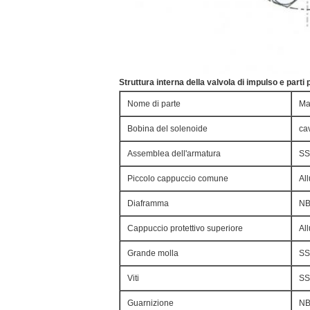
Struttura interna della valvola di impulso e parti p
Nome di parte
Ma
Bobina del solenoide
cav
Assemblea dell'armatura
SS
Piccolo cappuccio comune
Al
Diaframma
NB
Cappuccio protettivo superiore
Al
Grande molla
SS
Viti
SS
Guarnizione
NB