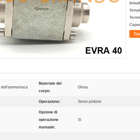
Imball
Tempi
Termi
Capac
Con
Materiale del
e dell'ammoniaca
Ghisa
corpo:
Operazione:
Servo pistone
Opzione di
operazione
Sì
manuale: