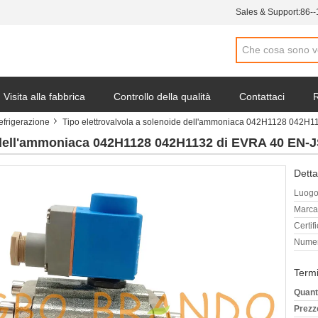
Sales & Support:
86-
Visita alla fabbrica
Controllo della qualità
Contattaci
R
refrigerazione
Tipo elettrovalvola a solenoide dell'ammoniaca 042H1128 042H
ocietà
e dell'ammoniaca 042H1128 042H1132 di EVRA 40 EN-
Detta
Luogo 
Marca
Certif
Numer
Termi
Quant
Prezz