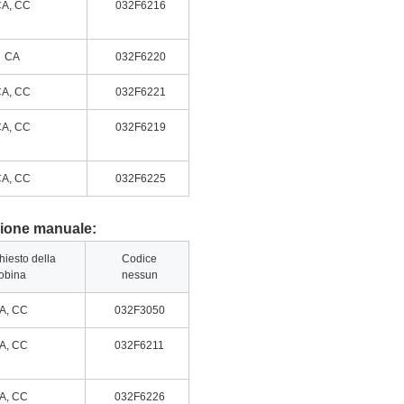
A, CC
032F6216
CA
032F6220
A, CC
032F6221
A, CC
032F6219
A, CC
032F6225
zione manuale:
hiesto della
Codice
obina
nessun
A, CC
032F3050
A, CC
032F6211
A, CC
032F6226