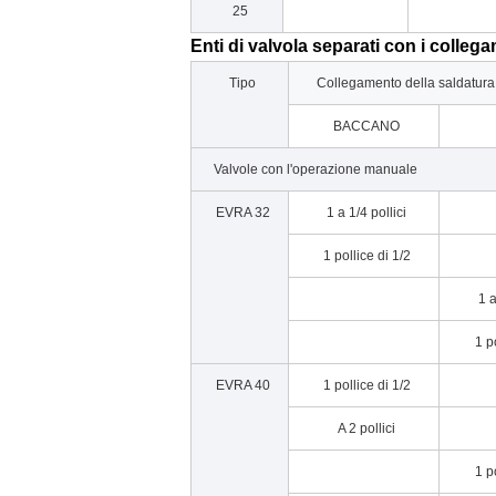
25
Enti di valvola separati con i collega
Tipo
Collegamento della saldatura 
BACCANO
Valvole con l'operazione manuale
EVRA 32
1 a 1/4 pollici
1 pollice di 1/2
1 a
1 p
EVRA 40
1 pollice di 1/2
A 2 pollici
1 p