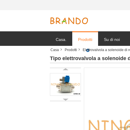
Casa.
Prodotti
Su di noi
Casa
Prodotti
Elettrovalvola a solenoide di 
Notizie della s
Tipo elettrovalvola a solenoid