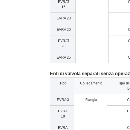
EVRAT
C
15
EVRA 20
EVRA 20
C
EVRAT
C
20
EVRA 25
C
Enti di valvola separati senza opera
Tipo
Collegamento
Tipo ric
b
EVRA 3
Flangia
C
EVRA
C
10
EVRA
C