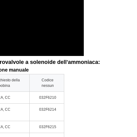
trovalvole a solenoide dell'ammoniaca:
zione manuale
chiesto della
Codice
bobina
nessun
A, CC
032F6210
A, CC
032F6214
A, CC
032F6215