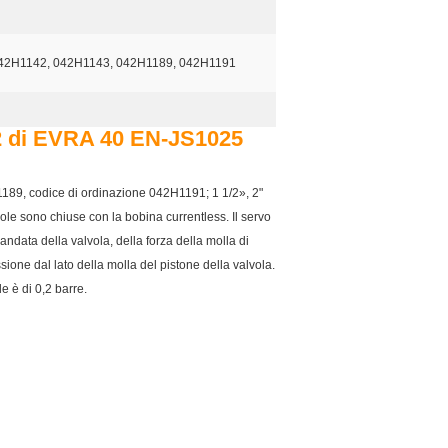
42H1142, 042H1143, 042H1189, 042H1191
32 di EVRA 40 EN-JS1025
9, codice di ordinazione 042H1191; 1 1/2», 2"
ole sono chiuse con la bobina currentless. Il servo
mandata della valvola, della forza della molla di
sione dal lato della molla del pistone della valvola.
e è di 0,2 barre.