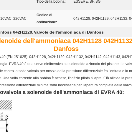
Tipo della bobina:
ESSERE, BF, BG
Codice di
110VAC, 220VAC
042H1128, 042H1129, 042H1132, 0
ordinazione:
nfoss 042H1128
Valvole dell'ammoniaca di Danfoss
,
solenoide dell'ammoniaca 042H1128 042H11
Danfoss
VRA 40 (EN-JS1025); 042H1128, 042H1129, 042H1132, 042H1142, 042H1143, 042H118
angia. EVRA 40 è una servo elettrovalvola a solenoide azionata del pistone. Le valv
ude contro la sede valvola per mezzo della pressione differenziale fra l'entrata e la 
na volta corrente alla bobina è acceso, l'orifizio pilota si apre. Ciò allevia la pres
 pressione differenziale minima stata necessaria per l'apertura completa delle valvol
trovalvola a solenoide dell'ammoniaca di EVRA 40: