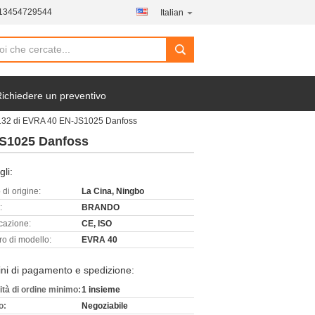
-13454729544
Italian
ichiedere un preventivo
1132 di EVRA 40 EN-JS1025 Danfoss
JS1025 Danfoss
gli:
di origine:
La Cina, Ningbo
:
BRANDO
icazione:
CE, ISO
o di modello:
EVRA 40
ni di pagamento e spedizione:
ità di ordine minimo:
1 insieme
o:
Negoziabile