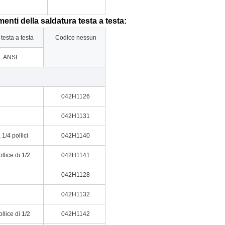
menti della saldatura testa a testa:
testa a testa
Codice nessun
ANSI
042H1126
042H1131
 1/4 pollici
042H1140
ollice di 1/2
042H1141
042H1128
042H1132
ollice di 1/2
042H1142