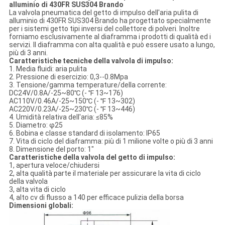
alluminio di 430FR SUS304 Brando
La valvola pneumatica del getto di impulso dell'aria pulita di
alluminio di 430FR SUS304 Brando ha progettato specialmente
per i sistemi getto tipi inversi del collettore di polveri. Inoltre
forniamo esclusivamente al diaframma i prodotti di qualità ed i
servizi. Il diaframma con alta qualità e può essere usato a lungo,
più di 3 anni.
Caratteristiche tecniche della valvola di impulso:
1. Media fluidi: aria pulita
2. Pressione di esercizio: 0,3--0.8Mpa
3. Tensione/gamma temperature/della corrente:
DC24V/0.8A/-25~80℃ (- ℉ 13~176)
AC110V/0.46A/-25~150℃ (- ℉ 13~302)
AC220V/0.23A/-25~230℃ (- ℉ 13~446)
4. Umidità relativa dell'aria: ≤85%
5. Diametro: φ25
6. Bobina e classe standard di isolamento: IP65
7. Vita di ciclo del diaframma: più di 1 milione volte o più di 3 anni
8. Dimensione del porto: 1"
Caratteristiche della valvola del getto di impulso:
1, apertura veloce/chiudersi
2, alta qualità parte il materiale per assicurare la vita di ciclo
della valvola
3, alta vita di ciclo
4, alto cv di flusso a 140 per efficace pulizia della borsa
Dimensioni globali: