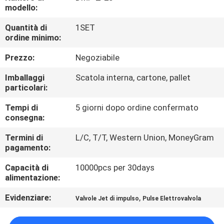
modello:
CONTROLLO
Quantità di
1SET
ordine minimo:
DELLA
QUALITÀ
Prezzo:
Negoziabile
Imballaggi
Scatola interna, cartone, pallet
CONTATTACI
particolari:
Tempi di
5 giorni dopo ordine confermato
consegna:
CHIEDI UN
PREVENTIVO
Termini di
L/C, T/T, Western Union, MoneyGram
pagamento:
Capacità di
10000pcs per 30days
COMPANY
alimentazione:
NEWS
Evidenziare:
,
Valvole Jet di impulso
Pulse Elettrovalvola
MAPPA