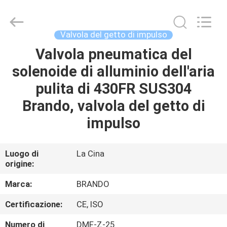
2026
Ningbo
Brando
Hardware
Co.,
Valvola del getto di impulso
Ltd.
All
Rights
Valvola pneumatica del
CASA.
Reserved.
solenoide di alluminio dell'aria
PRODOTTI
pulita di 430FR SUS304
Brando, valvola del getto di
SU
impulso
DI
NOI
Luogo di
La Cina
origine:
VISITA
Marca:
BRANDO
ALLA
Certificazione:
CE, ISO
FABBRICA
Numero di
DMF-Z-25