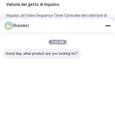
Valvola del getto di impulso
Impulso Jet Valve Sequence Timer Controller del collettore di
polveri
Brandon
3/4" impulso ad angolo retto Jet Valve For Dust Collector di
DMF-Z-20 BFEC
3:12 AM
1" elettrovalvola a solenoide ad angolo retto di impulso di DMF-
Z-25 BFEC per rimozione di polvere
Good day, what product are you looking for?
Categorie popolari
Tutti
Valvola Pneumatica 
Valvola Pneumatica 
Del Cilindro
Di Impulso
Pneumatica Della 
Bobina 
Valvola A Solenoide
Dell'elettrovalvola A 
Solenoide
Armatura 
Valvola Del Getto Di 
Dell'elettrovalvola A 
Impulso