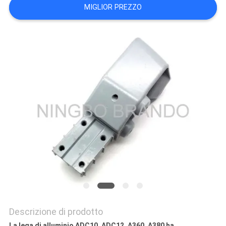
MIGLIOR PREZZO
DEL
SITO
POLITICA
SULLA
PRIVACY
Descrizione di prodotto
La lega di alluminio ADC10, ADC12, A360, A380 ha