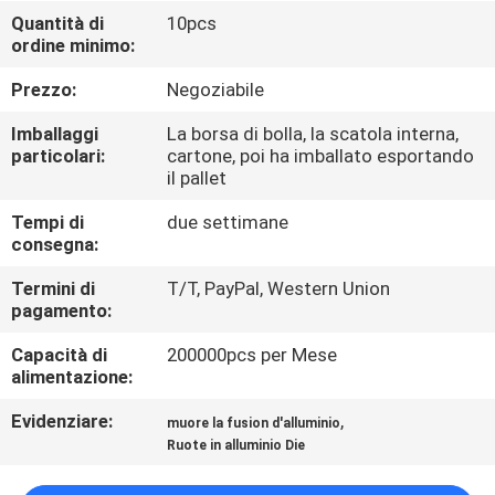
Quantità di
10pcs
ordine minimo:
CONTROLLO
DELLA
Prezzo:
Negoziabile
QUALITÀ
Imballaggi
La borsa di bolla, la scatola interna,
particolari:
cartone, poi ha imballato esportando
il pallet
CONTATTACI
Tempi di
due settimane
consegna:
CHIEDI UN
Termini di
T/T, PayPal, Western Union
PREVENTIVO
pagamento:
Capacità di
200000pcs per Mese
COMPANY
alimentazione:
NEWS
Evidenziare:
,
muore la fusion d'alluminio
Ruote in alluminio Die
MAPPA