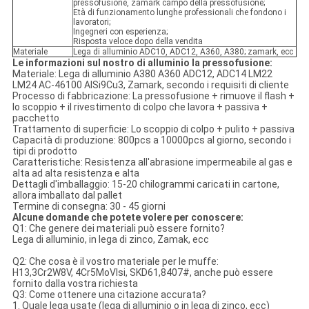
pressofusione, zamark campo della pressofusione;
Età di funzionamento lunghe professionali che fondono i
lavoratori;
Ingegneri con esperienza;
Risposta veloce dopo della vendita
Materiale
Lega di alluminio ADC10, ADC12, A360, A380; zamark, ecc
Le informazioni sul nostro di alluminio la pressofusione:
Materiale: Lega di alluminio A380 A360 ADC12, ADC14 LM22
LM24 AC-46100 AlSi9Cu3, Zamark, secondo i requisiti di cliente
Processo di fabbricazione: La pressofusione + rimuove il flash +
lo scoppio + il rivestimento di colpo che lavora + passiva +
pacchetto
Trattamento di superficie: Lo scoppio di colpo + pulito + passiva
Capacità di produzione: 800pcs a 10000pcs al giorno, secondo i
tipi di prodotto
Caratteristiche: Resistenza all'abrasione impermeabile al gas e
alta ad alta resistenza e alta
Dettagli d'imballaggio: 15-20 chilogrammi caricati in cartone,
allora imballato dal pallet
Termine di consegna: 30 - 45 giorni
Alcune domande che potete volere per conoscere:
Q1: Che genere dei materiali può essere fornito?
Lega di alluminio, in lega di zinco, Zamak, ecc
Q2: Che cosa è il vostro materiale per le muffe:
H13,3Cr2W8V, 4Cr5MoVlsi, SKD61,8407#, anche può essere
fornito dalla vostra richiesta
Q3: Come ottenere una citazione accurata?
1. Quale lega usate (lega di alluminio o in lega di zinco, ecc)