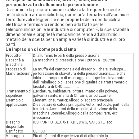
personalizzato di alluminio la pressofusione
Di alluminio la pressofusione è utilizzata frequentemente
nell'industria automobilistica, come un'alternativa all'acciaio e
ferro durevoli e leggeri. Le sue proprietà della conducibilità
elettrica e termica lo rendono ben adattato per le
telecomunicazioni e le industrie di computer. E, la sue stabilità
dimensionale e proprietà meccaniche renda ad alluminio il
metallo della scelta per un'ampia varietà di industrie e di loro
parti.
Un imprssion di come produciamo:
Prodotto
Di alluminio le parti della pressofusione
Capacità a
La macchina di pressofusione 120ton a 1200ton
macchina
Processo di
La muffa del campione e del disegno… che si sviluppa…
Manufactuering
perforazione di sbavatura della pressofusione…… e che
infila… il trasporto di montaggio di superficie lavorante
dell'imballaggio di ispezione di qualità del trattamento di
lucidatura di CNC………………
Trattamento di
Lucidatura, sabbiatura, pittura, mano della polvere,
superficie
galvanizzante, mano di Chrome, anodizzante
Esempio di
Elementi pneumatici; Alloggio leggero principale;
applicazione
Dissipatore di calore principale; Auto, motocyle, parti della
bicicletta; Accessori della mobilia; Abitazione della
macchina utensile; Alloggio della pompa; Parti, ecc
meccanici
Disegno
IGS, PUNTO, SLD, X-T, XDF, DWG, SAT, STL, ecc
disponibile
Certificato
CE, ISO
Vantaggio
Più di 10 anni di esperienza di di alluminio la