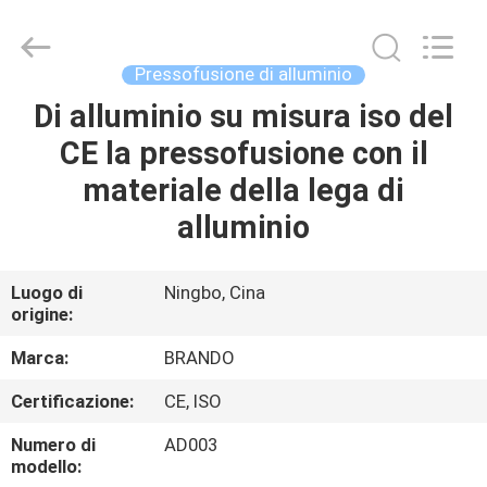
2026
Ningbo
Brando
Hardware
Co.,
Pressofusione di alluminio
Ltd.
All
Rights
Di alluminio su misura iso del
CASA.
Reserved.
CE la pressofusione con il
PRODOTTI
materiale della lega di
alluminio
SU
DI
Luogo di
Ningbo, Cina
origine:
NOI
Marca:
BRANDO
VISITA
Certificazione:
CE, ISO
ALLA
Numero di
AD003
FABBRICA
modello: