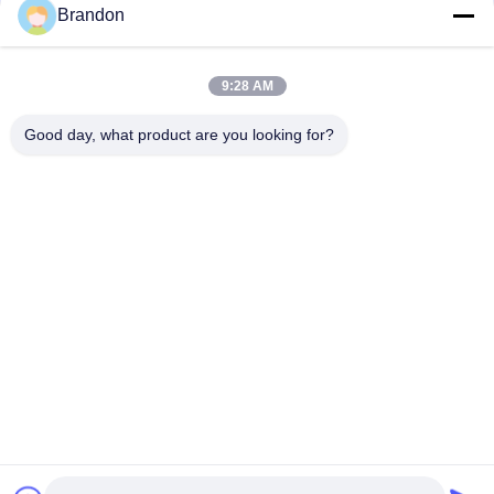
Brandon
La macchina di pressofusione di alluminio la pressofusione
per gli elementi pneumatici
9:28 AM
Di alluminio su misura iso del CE la pressofusione con il
materiale della lega di alluminio
Good day, what product are you looking for?
Categorie popolari
Tutti
Valvola Pneumatica 
Valvola Pneumatica 
Del Cilindro
Di Impulso
Pneumatica Della 
Bobina 
Valvola A Solenoide
Dell'elettrovalvola A 
Solenoide
Armatura 
Valvola Del Getto Di 
Dell'elettrovalvola A 
Impulso
Solenoide
Elettrovalvola A 
Montaggi Di Tubo 
Solenoide Di 
Flessibile 
Refrigerazione
Pneumatici