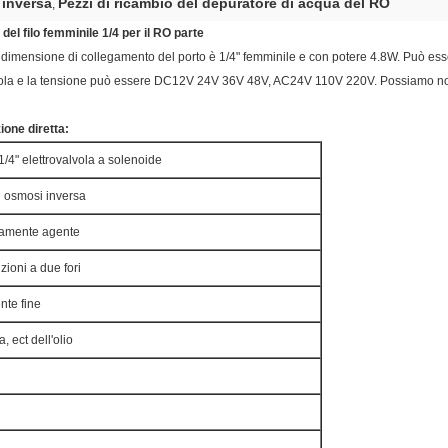
 inversa
Pezzi di ricambio del depuratore di acqua del RO
,
del filo femminile 1/4 per il RO parte
la dimensione di collegamento del porto è 1/4" femminile e con potere 4.8W. Può esse
lvola e la tensione può essere DC12V 24V 36V 48V, AC24V 110V 220V. Possiamo non
ione diretta:
4" elettrovalvola a solenoide
i osmosi inversa
ttamente agente
zioni a due fori
te fine
, ect dell'olio