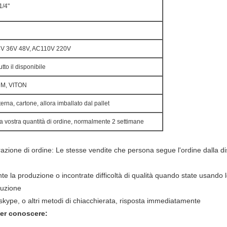
1/4"
V 36V 48V, AC110V 220V
tto il disponibile
M, VITON
terna, cartone, allora imballato dal pallet
 vostra quantità di ordine, normalmente 2 settimane
erazione di ordine: Le stesse vendite che persona segue l'ordine dalla di
 la produzione o incontrate difficoltà di qualità quando state usando l
luzione
, skype, o altri metodi di chiacchierata, risposta immediatamente
per conoscere: