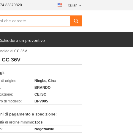
574-83879820
Italian
ichiedere un preventivo
olenoide di CC 36V
di CC 36V
gli:
di origine:
Ningbo, Cina
:
BRANDO
icazione:
CE ISO
o di modello:
BPV005
ni di pagamento e spedizione:
ità di ordine minimo:
1pcs
o:
Negoziabile