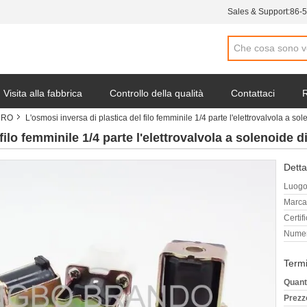
Sales & Support:
86-
Visita alla fabbrica
Controllo della qualità
Contattaci
R
l RO
L'osmosi inversa di plastica del filo femminile 1/4 parte l'elettrovalvola a s
ocietà
filo femminile 1/4 parte l'elettrovalvola a solenoide 
Detta
Luogo 
Marca
Certif
Numer
Termi
Quant
Prezz