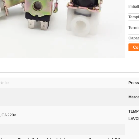
Imball
Tempi
Termi
Capac
Con
minile
Press
Marca
TEMP
, CA 220v
LAVO