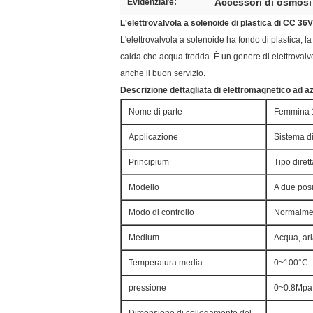
Accessori di osmosi
Evidenziare:
L'elettrovalvola a solenoide di plastica di CC 36V 
L'elettrovalvola a solenoide ha fondo di plastica, 
calda che acqua fredda. È un genere di elettrova
anche il buon servizio.
Descrizione dettagliata di elettromagnetico ad az
Nome di parte
Femmina 1/
Applicazione
Sistema d
Principium
Tipo dire
Modello
A due posi
Modo di controllo
Normalmen
Medium
Acqua, aria
Temperatura media
0~100°C
pressione
0~0.8Mpa