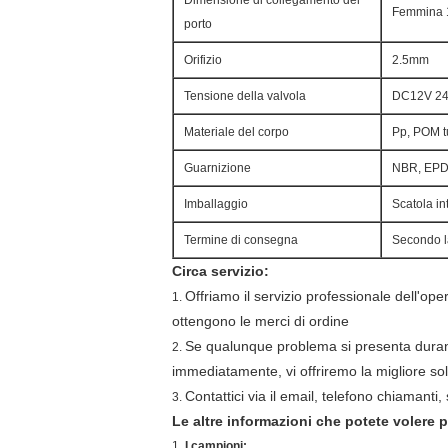
Dimensione di collegamento del
Femmina 
porto
Orifizio
2.5mm
Tensione della valvola
DC12V 24
Materiale del corpo
Pp, POM tu
Guarnizione
NBR, EPD
Imballaggio
Scatola in
Termine di consegna
Secondo la
Circa servizio:
Offriamo il servizio professionale dell'op
1.
ottengono le merci di ordine
Se qualunque problema si presenta durante
2.
immediatamente, vi offriremo la migliore so
Contattici via il email, telefono chiamanti
3.
Le altre informazioni che potete volere 
1.
I campioni: