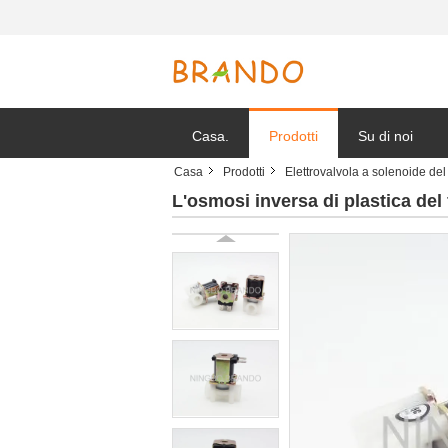
Casa.
Prodotti
Su di noi
Casa
Prodotti
Elettrovalvola a solenoide de
Notizie della s
L'osmosi inversa di plastica del 