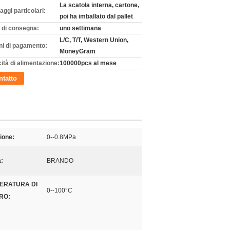
La scatola interna, cartone,
aggi particolari:
poi ha imballato dal pallet
 di consegna:
uno settimana
L/C, T/T, Western Union,
ni di pagamento:
MoneyGram
ità di alimentazione:
100000pcs al mese
tatto
ione:
0--0.8MPa
:
BRANDO
ERATURA DI
0--100°C
RO: