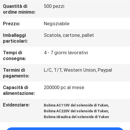
Quantità di
500 pezzi
ordine minimo:
CONTROLLO
DELLA
Prezzo:
Negoziabile
QUALITÀ
Imballaggi
Scatola, cartone, pallet
particolari:
CONTATTACI
Tempi di
4 - 7 giorni lavorativi
consegna:
CHIEDI UN
Termini di
L/C, T/T, Western Union, Paypal
pagamento:
PREVENTIVO
Capacità di
200000 pc al mese
alimentazione:
COMPANY
Evidenziare:
,
Bobina AC110V del solenoide di Yuken
NEWS
,
Bobina AC220V del solenoide di Yuken
Bobina idraulica del solenoide di Yuken
MAPPA