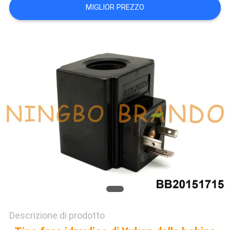
MIGLIOR PREZZO
DEL
SITO
POLITICA
SULLA
PRIVACY
Descrizione di prodotto