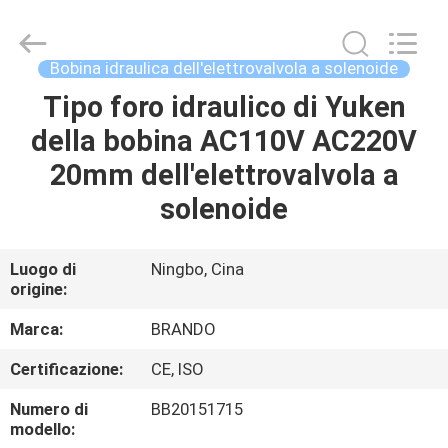
2026
Ningbo
Brando
Hardware
Co.,
Bobina idraulica dell'elettrovalvola a solenoide
Ltd.
All
Rights
Tipo foro idraulico di Yuken
CASA.
Reserved.
della bobina AC110V AC220V
PRODOTTI
20mm dell'elettrovalvola a
solenoide
SU
DI
Luogo di
Ningbo, Cina
origine:
NOI
Marca:
BRANDO
VISITA
Certificazione:
CE, ISO
ALLA
Numero di
BB20151715
FABBRICA
modello: