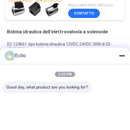
solenoide
Negoziabile MOQ:500 pezzi
CONTATTO
Bobina idraulica dell'elettrovalvola a solenoide
02-124661 tipo bobina idraulica 12VDC 24VDC 30W di 02-
124662 Vickers del solenoide
Echo
Tipo bobina idraulica 02-101726 110VAC 02-101728 220VAC di
Vickers del solenoide
3:25 PM
Tipo bobina idraulica 879141 di Vickers del solenoide 879143
110V 120V 220V 240V
Good day, what product are you looking for?
Categorie popolari
Tutti
Valvola Pneumatica 
Valvola Pneumatica 
Del Cilindro
Di Impulso