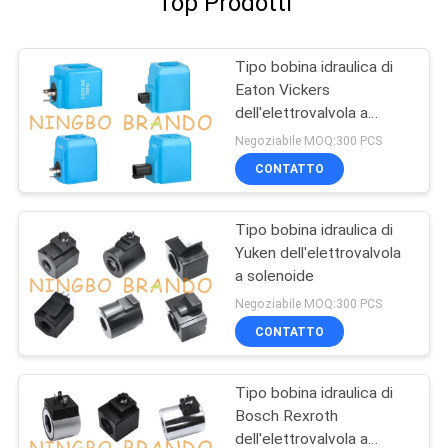
Top Prodotti
Tipo bobina idraulica di
Eaton Vickers
dell'elettrovalvola a
solenoide
Negoziabile MOQ:300 PCS
CONTATTO
Tipo bobina idraulica di
Yuken dell'elettrovalvola
a solenoide
Negoziabile MOQ:300 PCS
CONTATTO
Tipo bobina idraulica di
Bosch Rexroth
dell'elettrovalvola a