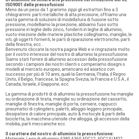
ISO9001 delle pressofusioni
Meno da un peso da 1 grammo zippi gli estrattori fino a 3
chilogrammi. parti metalliche di alta precisione, offriamo una
vasta gamma di soluzioni di modellatura di fusione sotto
pressione, modelliamo la proiezione, abbiamo fuso sotto
pressione in leghe dello zinco, fondenti in leghe di alluminio,
vuoto-iniezione delle materie plastiche colleghiamo, maniglie, le
viti, gli oggetti fornenti, le parti di riparazione elettroniche, parti
della finestra, ecc…
Benvenuto cliccate la nostra pagina Web e vi ringraziate molto
per il vostro interesse del nostro di alluminio la pressofusione.
Siamo stati fornire di alluminio accessori della pressofusione
secondo i campioni dei nostri clienti o comperiamo disegni o
modelli al mercato europeo, americano ed asiatico con
successo per più di 10 anni, quali la Germania, l'Italia, il Regno
Unito, il Belgio, francese, la Spagna Svezia, la Francia e U.S.A., il
Canada, Israele, il Giappone, ecc.
La gamma di prodotti di di alluminio la pressofusione ha maniglie
su ordinazione di tirata, maniglie su ordinazione del cassetto,
maniglie di finestra, maniglie di porta, cerniere, cappucci
pneumatici di cylingders, paletti, alloggio leggero principale,
dissipatore di calore principale, auto & motocyle & parti della
bicicletta, la macchina utensile che alloggia, gli accessori della
mobilia, parti meccaniche ecc.
Il carattere del nostro di alluminio la pressofusione:
Materiale: Lega di alluminio A380 A360 ADC12, ADC14 LM22