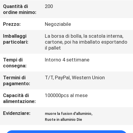
Quantità di
200
ordine minimo:
CONTROLLO
DELLA
Prezzo:
Negoziabile
QUALITÀ
Imballaggi
La borsa di bolla, la scatola interna,
particolari:
cartone, poi ha imballato esportando
il pallet
CONTATTACI
Tempi di
Intorno 4 settimane
consegna:
CHIEDI UN
Termini di
T/T, PayPal, Western Union
PREVENTIVO
pagamento:
Capacità di
100000pcs al mese
COMPANY
alimentazione:
NEWS
Evidenziare:
,
muore la fusion d'alluminio
Ruote in alluminio Die
MAPPA