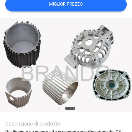
MIGLIOR PREZZO
DEL
SITO
POLITICA
SULLA
PRIVACY
Descrizione di prodotto
Di alluminio su misura alta precisione certificazione del CE