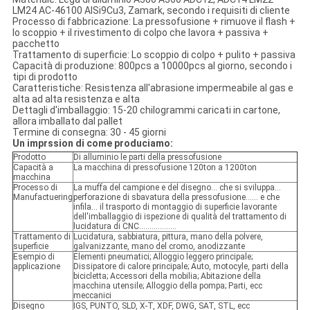
LM24 AC-46100 AlSi9Cu3, Zamark, secondo i requisiti di cliente
Processo di fabbricazione: La pressofusione + rimuove il flash +
lo scoppio + il rivestimento di colpo che lavora + passiva +
pacchetto
Trattamento di superficie: Lo scoppio di colpo + pulito + passiva
Capacità di produzione: 800pcs a 10000pcs al giorno, secondo i
tipi di prodotto
Caratteristiche: Resistenza all'abrasione impermeabile al gas e
alta ad alta resistenza e alta
Dettagli d'imballaggio: 15-20 chilogrammi caricati in cartone,
allora imballato dal pallet
Termine di consegna: 30 - 45 giorni
Un imprssion di come produciamo:
Prodotto
Di alluminio le parti della pressofusione
Capacità a
La macchina di pressofusione 120ton a 1200ton
macchina
Processo di
La muffa del campione e del disegno… che si sviluppa…
Manufactuering
perforazione di sbavatura della pressofusione…… e che
infila… il trasporto di montaggio di superficie lavorante
dell'imballaggio di ispezione di qualità del trattamento di
lucidatura di CNC………………
Trattamento di
Lucidatura, sabbiatura, pittura, mano della polvere,
superficie
galvanizzante, mano del cromo, anodizzante
Esempio di
Elementi pneumatici; Alloggio leggero principale;
applicazione
Dissipatore di calore principale; Auto, motocyle, parti della
bicicletta; Accessori della mobilia; Abitazione della
macchina utensile; Alloggio della pompa; Parti, ecc
meccanici
Disegno
IGS, PUNTO, SLD, X-T, XDF, DWG, SAT, STL, ecc