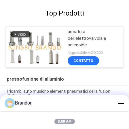
Top Prodotti
armatura
dell'elettrovalvola a
solenoide
Negoziabile MOQ:200
CONTATTO
pressofusione di alluminio
I ricambi auto muoiono elementi pneumatici della fusion
d'alluminio Zamark
Brandon
La macchina di pressofusione di alluminio la pressofusione
per gli elementi pneumatici
8:09 AM
Di alluminio su misura iso del CE la pressofusione con il
materiale della lega di alluminio