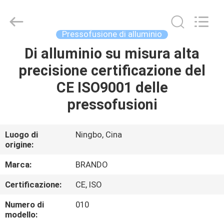
2026
Ningbo
Brando
Hardware
Co.,
Pressofusione di alluminio
Ltd.
All
Rights
Di alluminio su misura alta
CASA.
Reserved.
precisione certificazione del
PRODOTTI
CE ISO9001 delle
pressofusioni
SU
DI
Luogo di
Ningbo, Cina
origine:
NOI
Marca:
BRANDO
VISITA
Certificazione:
CE, ISO
ALLA
Numero di
010
FABBRICA
modello: