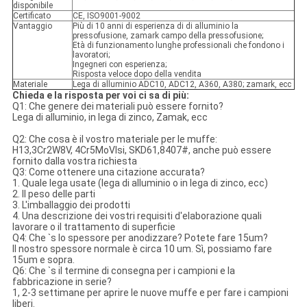
disponibile
Certificato
CE, ISO9001-9002
Vantaggio
Più di 10 anni di esperienza di di alluminio la
pressofusione, zamark campo della pressofusione;
Età di funzionamento lunghe professionali che fondono i
lavoratori;
Ingegneri con esperienza;
Risposta veloce dopo della vendita
Materiale
Lega di alluminio ADC10, ADC12, A360, A380; zamark, ecc
Chieda e la risposta per voi ci sa di più:
Q1: Che genere dei materiali può essere fornito?
Lega di alluminio, in lega di zinco, Zamak, ecc
Q2: Che cosa è il vostro materiale per le muffe:
H13,3Cr2W8V, 4Cr5MoVlsi, SKD61,8407#, anche può essere
fornito dalla vostra richiesta
Q3: Come ottenere una citazione accurata?
1. Quale lega usate (lega di alluminio o in lega di zinco, ecc)
2. Il peso delle parti
3. L'imballaggio dei prodotti
4. Una descrizione dei vostri requisiti d'elaborazione quali
lavorare o il trattamento di superficie
Q4: Che `s lo spessore per anodizzare? Potete fare 15um?
Il nostro spessore normale è circa 10 um. Sì, possiamo fare
15um e sopra.
Q6: Che `s il termine di consegna per i campioni e la
fabbricazione in serie?
1, 2-3 settimane per aprire le nuove muffe e per fare i campioni
liberi.