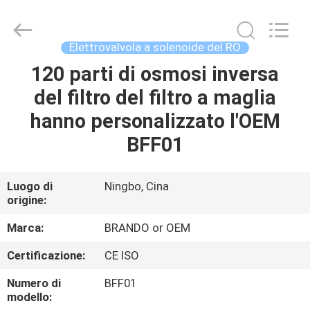
2026
Ningbo
Brando
Hardware
Co.,
Elettrovalvola a solenoide del RO
Ltd.
All
Rights
120 parti di osmosi inversa
CASA.
Reserved.
del filtro del filtro a maglia
PRODOTTI
hanno personalizzato l'OEM
BFF01
SU
DI
Luogo di
Ningbo, Cina
origine:
NOI
Marca:
BRANDO or OEM
VISITA
Certificazione:
CE ISO
ALLA
Numero di
BFF01
FABBRICA
modello: