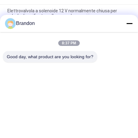
Elettrovalvola a solenoide 12 V normalmente chiusa per
valvola di purificatore d'acqua ad osmosi inversa
Brandon
Tipo bobina idraulica 220VAC 110VAC 24VDC 12VDC 26W di EVI
3P/16 AMISCO del solenoide
8:37 PM
L'osmosi inversa 6.35mm dell'acqua pura tappa l'elettrovalvola
a solenoide di plastica del RO
Good day, what product are you looking for?
Categorie popolari
Tutti
Valvola Pneumatica 
Valvola Pneumatica 
Del Cilindro
Di Impulso
Pneumatica Della 
Bobina 
Valvola A Solenoide
Dell'elettrovalvola A 
Solenoide
Armatura 
Valvola Del Getto Di 
Dell'elettrovalvola A 
Impulso
Solenoide