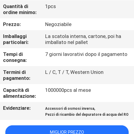
Quantità di
1pcs
ordine minimo:
CONTROLLO
DELLA
Prezzo:
Negoziabile
QUALITÀ
Imballaggi
La scatola interna, cartone, poi ha
particolari:
imballato nel pallet
CONTATTACI
Tempi di
7 giorni lavorativi dopo il pagamento
consegna:
CHIEDI UN
Termini di
L / C, T / T, Western Union
pagamento:
PREVENTIVO
Capacità di
1000000pcs al mese
alimentazione:
COMPANY
Evidenziare:
,
Accessori di osmosi inversa
NEWS
Pezzi di ricambio del depuratore di acqua del RO
MAPPA
MIGLIOR PREZZO