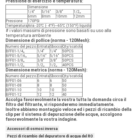
Pressione di esercizio e temperatura:
Dimensione
1/4"
5/16"
3/8"
1/2„
6mm
8mm
10mm
12mm
Pressione
170PSI
Temperatura
Aria -20℃ (- 4°F)---65℃ (150°F) liquido
# i valori massimi di pressione sono basati su uso alla
temperatura ambiente
Dimensione di pollice (norma - 120Mesh):
Numero del pezzo.
Entrata
Sbocco
Qty/scatola
BFF01-1/4„
1/4"
1/4"
50PCS
BFF01-5/16„
5/16"
5/16"
50PCS
BFF01-3/8„
3/8"
3/8"
50PCS
BFF01-1/2„
1/2„
1/2„
40PCS
Dimensione metrica (norma - 120Mesh):
Numero del pezzo.
Entrata
Sbocco
Qty/scatola
BFF01-06
6
6
50
BFF01-08
8
8
50
BFF01-10
10
10
50
BFF01-12
12
12
40
Accolga favorevolmente la vostra tutta la domanda circa il
filtro del filtrante, vi risponderemo immediatamente.
Inoltre abbiamo montaggio veloce ed i pezzi di ricambio della
clip per il sistema di depurazione delle acque, accolgono
favorevolmente la vostra indagine.
Accessori di osmosi inversa
Pezzi di ricambio del depuratore di acqua del RO