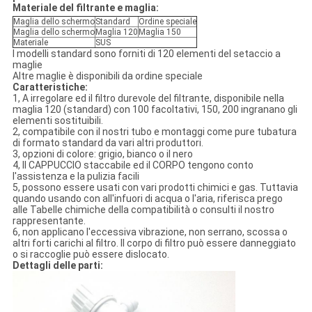
Materiale del filtrante e maglia:
Maglia dello schermo
Standard
Ordine speciale
Maglia dello schermo
Maglia 120
Maglia 150
Materiale
SUS
I modelli standard sono forniti di 120 elementi del setaccio a
maglie
Altre maglie è disponibili da ordine speciale
Caratteristiche:
1, A irregolare ed il filtro durevole del filtrante, disponibile nella
maglia 120 (standard) con 100 facoltativi, 150, 200 ingranano gli
elementi sostituibili.
2, compatibile con il nostri tubo e montaggi come pure tubatura
di formato standard da vari altri produttori.
3, opzioni di colore: grigio, bianco o il nero
4, Il CAPPUCCIO staccabile ed il CORPO tengono conto
l'assistenza e la pulizia facili
5, possono essere usati con vari prodotti chimici e gas. Tuttavia
quando usando con all'infuori di acqua o l'aria, riferisca prego
alle Tabelle chimiche della compatibilità o consulti il nostro
rappresentante.
6, non applicano l'eccessiva vibrazione, non serrano, scossa o
altri forti carichi al filtro. Il corpo di filtro può essere danneggiato
o si raccoglie può essere dislocato.
Dettagli delle parti: