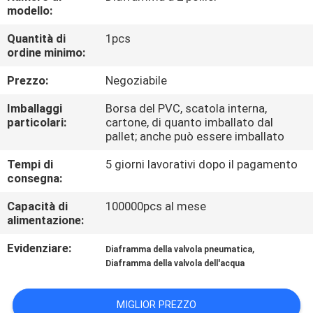
modello:
CONTROLLO
Quantità di
1pcs
ordine minimo:
DELLA
QUALITÀ
Prezzo:
Negoziabile
Imballaggi
Borsa del PVC, scatola interna,
CONTATTACI
particolari:
cartone, di quanto imballato dal
pallet; anche può essere imballato
Tempi di
5 giorni lavorativi dopo il pagamento
CHIEDI UN
consegna:
PREVENTIVO
Capacità di
100000pcs al mese
alimentazione:
COMPANY
Evidenziare:
,
Diaframma della valvola pneumatica
NEWS
Diaframma della valvola dell'acqua
MAPPA
MIGLIOR PREZZO