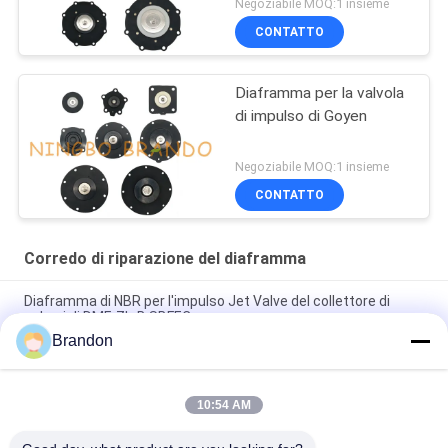
Negoziabile MOQ:1 insieme
CONTATTO
Diaframma per la valvola
di impulso di Goyen
Negoziabile MOQ:1 insieme
CONTATTO
Corredo di riparazione del diaframma
Diaframma di NBR per l'impulso Jet Valve del collettore di
polveri di DMF-ZL-B SBFEC
Brandon
Diaframma per l'impulso Jet Valve di BFEC 3/4" DMF-Z-20
DMF-ZM-20
10:54 AM
Diaframma per la valvola 1" di impulso di SBFEC DMF-Z-25
DMF-ZM-25 DMF-Y-25