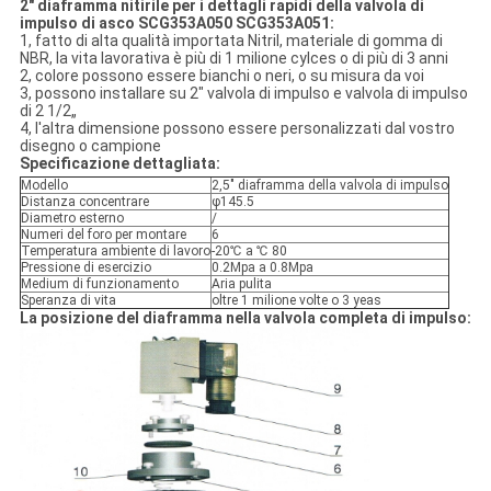
2" diaframma nitirile per i dettagli rapidi della valvola di
impulso di asco SCG353A050 SCG353A051:
1, fatto di alta qualità importata Nitril, materiale di gomma di
NBR, la vita lavorativa è più di 1 milione cylces o di più di 3 anni
2, colore possono essere bianchi o neri, o su misura da voi
3, possono installare su 2" valvola di impulso e valvola di impulso
di 2 1/2„
4, l'altra dimensione possono essere personalizzati dal vostro
disegno o campione
Specificazione dettagliata:
Modello
2,5" diaframma della valvola di impulso
Distanza concentrare
φ145.5
Diametro esterno
/
Numeri del foro per montare
6
Temperatura ambiente di lavoro
-20℃ a ℃ 80
Pressione di esercizio
0.2Mpa a 0.8Mpa
Medium di funzionamento
Aria pulita
Speranza di vita
oltre 1 milione volte o 3 yeas
La posizione del diaframma nella valvola completa di impulso: