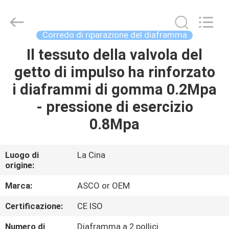
2026
Ningbo
Brando
Hardware
Co.,
Corredo di riparazione del diaframma
Ltd.
All
Rights
Il tessuto della valvola del
CASA.
Reserved.
getto di impulso ha rinforzato
PRODOTTI
i diaframmi di gomma 0.2Mpa
- pressione di esercizio
SU
0.8Mpa
DI
NOI
Luogo di
La Cina
origine:
VISITA
Marca:
ASCO or OEM
ALLA
Certificazione:
CE ISO
FABBRICA
Numero di
Diaframma a 2 pollici