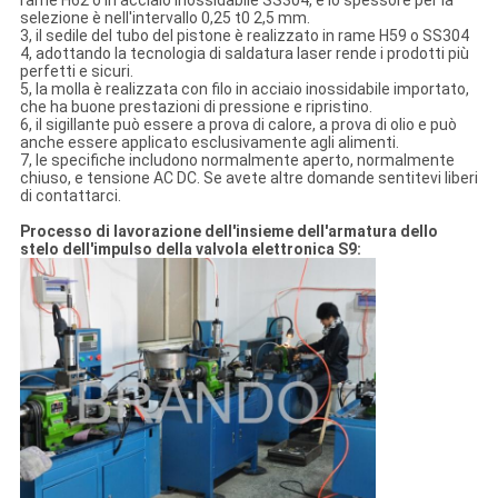
rame H62 o in acciaio inossidabile SS304, e lo spessore per la
selezione è nell'intervallo 0,25 t0 2,5 mm.
3, il sedile del tubo del pistone è realizzato in rame H59 o SS304
4, adottando la tecnologia di saldatura laser rende i prodotti più
perfetti e sicuri.
5, la molla è realizzata con filo in acciaio inossidabile importato,
che ha buone prestazioni di pressione e ripristino.
6, il sigillante può essere a prova di calore, a prova di olio e può
anche essere applicato esclusivamente agli alimenti.
7, le specifiche includono normalmente aperto, normalmente
chiuso, e tensione AC DC. Se avete altre domande sentitevi liberi
di contattarci.
Processo di lavorazione dell'insieme dell'armatura dello
stelo dell'impulso della valvola elettronica S9: