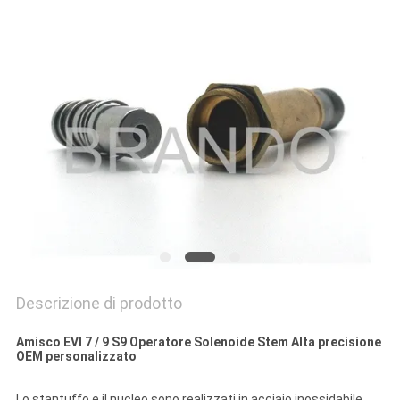
DEL
SITO
POLITICA
SULLA
PRIVACY
Descrizione di prodotto
Amisco EVI 7 / 9 S9 Operatore Solenoide Stem Alta precisione
OEM personalizzato
Lo stantuffo e il nucleo sono realizzati in acciaio inossidabile