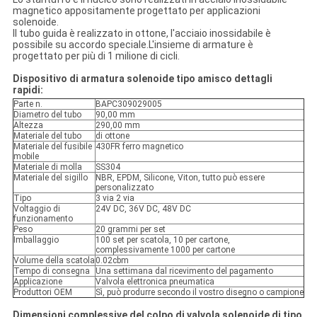
magnetico appositamente progettato per applicazioni
solenoide.
Il tubo guida è realizzato in ottone, l'acciaio inossidabile è
possibile su accordo speciale.L'insieme di armature è
progettato per più di 1 milione di cicli.
Dispositivo di armatura solenoide tipo amisco dettagli
rapidi:
Parte n.
BAPC309029005
Diametro del tubo
90,00 mm
Altezza
290,00 mm
Materiale del tubo
di ottone
Materiale del fusibile
430FR ferro magnetico
mobile
Materiale di molla
SS304
Materiale del sigillo
NBR, EPDM, Silicone, Viton, tutto può essere
personalizzato
Tipo
3 via 2 via
Voltaggio di
24V DC, 36V DC, 48V DC
funzionamento
Peso
20 grammi per set
Imballaggio
100 set per scatola, 10 per cartone,
complessivamente 1000 per cartone
Volume della scatola
0.02cbm
Tempo di consegna
Una settimana dal ricevimento del pagamento
Applicazione
Valvola elettronica pneumatica
Produttori OEM
Sì, può produrre secondo il vostro disegno o campione
Dimensioni complessive del colpo di valvola solenoide di tipo