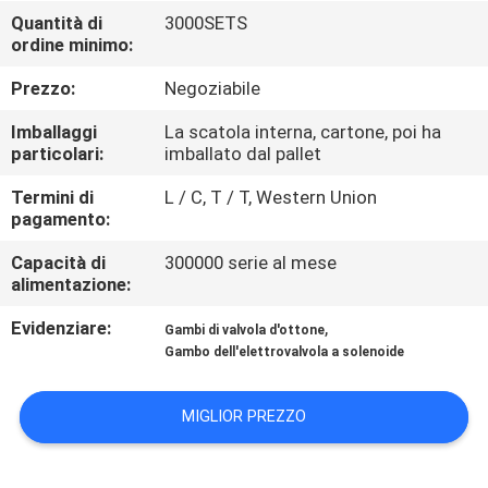
Quantità di
3000SETS
ordine minimo:
CONTROLLO
DELLA
Prezzo:
Negoziabile
QUALITÀ
Imballaggi
La scatola interna, cartone, poi ha
particolari:
imballato dal pallet
CONTATTACI
Termini di
L / C, T / T, Western Union
pagamento:
CHIEDI UN
Capacità di
300000 serie al mese
alimentazione:
PREVENTIVO
Evidenziare:
,
Gambi di valvola d'ottone
Gambo dell'elettrovalvola a solenoide
COMPANY
NEWS
MIGLIOR PREZZO
MAPPA