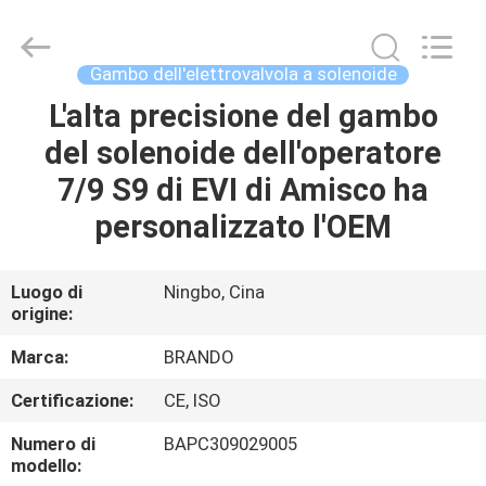
2026
Ningbo
Brando
Hardware
Co.,
Gambo dell'elettrovalvola a solenoide
Ltd.
All
Rights
L'alta precisione del gambo
CASA.
Reserved.
del solenoide dell'operatore
PRODOTTI
7/9 S9 di EVI di Amisco ha
personalizzato l'OEM
SU
DI
Luogo di
Ningbo, Cina
origine:
NOI
Marca:
BRANDO
VISITA
Certificazione:
CE, ISO
ALLA
Numero di
BAPC309029005
FABBRICA
modello: