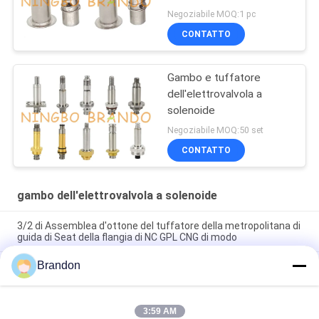
Negoziabile MOQ:1 pc
CONTATTO
Gambo e tuffatore
dell'elettrovalvola a
solenoide
Negoziabile MOQ:50 set
CONTATTO
gambo dell'elettrovalvola a solenoide
3/2 di Assemblea d'ottone del tuffatore della metropolitana di
guida di Seat della flangia di NC GPL CNG di modo
Brandon
CNOMO graduano 30 secondo la misura 3/2 di gambo d'ottone
dell'elettrovalvola a solenoide di nucleo di ferro del tuffatore di
modo
3:59 AM
Il centro mobile cilindrico di Seat del gambo circolare del