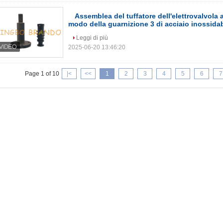
Assemblea del tuffatore dell'elettrovalvola 
modo della guarnizione 3 di acciaio inossida
Leggi di più
2025-06-20 13:46:20
Page 1 of 10
|<
<<
1
2
3
4
5
6
7