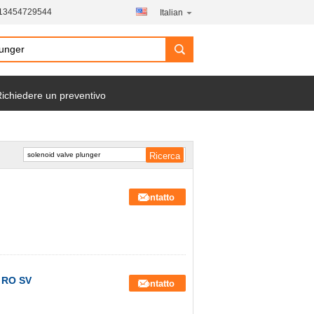
-13454729544
Italian
ichiedere un preventivo
Contatto
l RO SV
Contatto