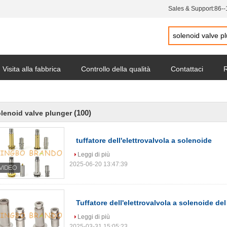
Sales & Support:
86-
Visita alla fabbrica
Controllo della qualità
Contattaci
R
ocietà
(100)
lenoid valve plunger
tuffatore dell'elettrovalvola a solenoide
Leggi di più
2025-06-20 13:47:39
Tuffatore dell'elettrovalvola a solenoide de
Leggi di più
2025-03-31 15:05:23