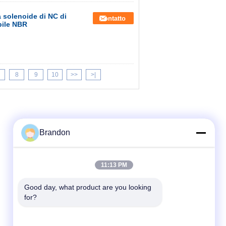
a solenoide di NC di
Contatto
bile NBR
8
9
10
>>
>|
Brandon
11:13 PM
Good day, what product are you looking 
for?