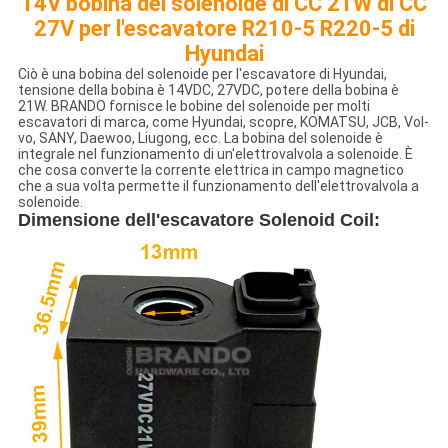
14V bobina del solenoide di CC 21W di CC
27V per l'escavatore R210-5 R220-5 di
Hyundai
Ciò è una bobina del solenoide per l'escavatore di Hyundai,
tensione della bobina è 14VDC, 27VDC, potere della bobina è
21W. BRANDO fornisce le bobine del solenoide per molti
escavatori di marca, come Hyundai, scopre, KOMATSU, JCB, Vol-
vo, SANY, Daewoo, Liugong, ecc. La bobina del solenoide è
integrale nel funzionamento di un'elettrovalvola a solenoide. È
che cosa converte la corrente elettrica in campo magnetico
che a sua volta permette il funzionamento dell'elettrovalvola a
solenoide.
Dimensione
dell'escavatore Solenoid Coil
: