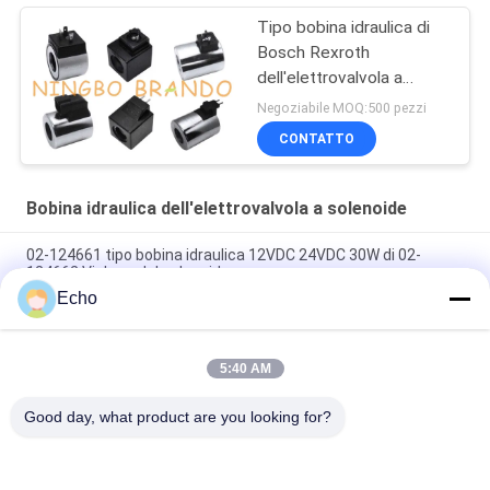
Tipo bobina idraulica di
Bosch Rexroth
dell'elettrovalvola a
solenoide
Negoziabile MOQ:500 pezzi
CONTATTO
Bobina idraulica dell'elettrovalvola a solenoide
02-124661 tipo bobina idraulica 12VDC 24VDC 30W di 02-
124662 Vickers del solenoide
Echo
Tipo bobina idraulica 02-101726 110VAC 02-101728 220VAC di
Vickers del solenoide
5:40 AM
Tipo bobina idraulica 879141 di Vickers del solenoide 879143
110V 120V 220V 240V
Good day, what product are you looking for?
Categorie popolari
Tutti