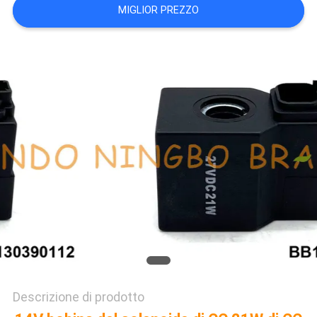
MIGLIOR PREZZO
DEL
SITO
POLITICA
SULLA
PRIVACY
Descrizione di prodotto