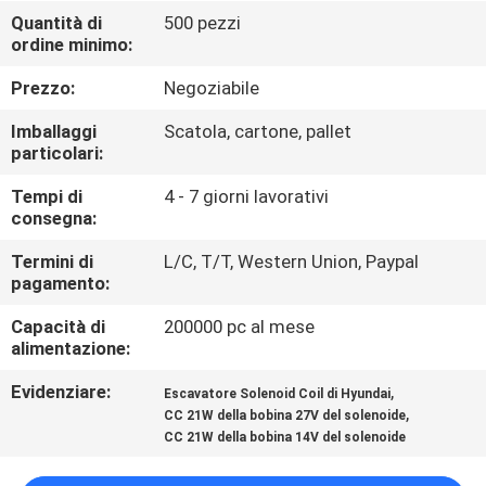
Quantità di
500 pezzi
ordine minimo:
CONTROLLO
DELLA
Prezzo:
Negoziabile
QUALITÀ
Imballaggi
Scatola, cartone, pallet
particolari:
CONTATTACI
Tempi di
4 - 7 giorni lavorativi
consegna:
CHIEDI UN
Termini di
L/C, T/T, Western Union, Paypal
pagamento:
PREVENTIVO
Capacità di
200000 pc al mese
alimentazione:
COMPANY
Evidenziare:
,
Escavatore Solenoid Coil di Hyundai
NEWS
,
CC 21W della bobina 27V del solenoide
CC 21W della bobina 14V del solenoide
MAPPA