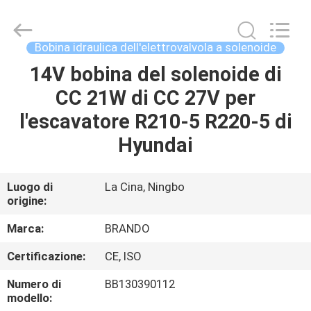
2026
Ningbo
Brando
Hardware
Co.,
Bobina idraulica dell'elettrovalvola a solenoide
Ltd.
All
Rights
14V bobina del solenoide di
CASA.
Reserved.
CC 21W di CC 27V per
PRODOTTI
l'escavatore R210-5 R220-5 di
Hyundai
SU
DI
Luogo di
La Cina, Ningbo
origine:
NOI
Marca:
BRANDO
VISITA
Certificazione:
CE, ISO
ALLA
Numero di
BB130390112
FABBRICA
modello: