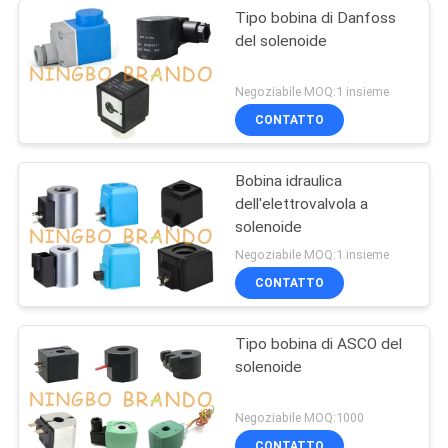
Tipo bobina di Danfoss
del solenoide
Negoziabile MOQ:1 insieme
CONTATTO
Bobina idraulica
dell'elettrovalvola a
solenoide
Negoziabile MOQ:1 insieme
CONTATTO
Tipo bobina di ASCO del
solenoide
Negoziabile MOQ:1000
CONTATTO