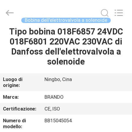
2026
Ningbo
Brando
Hardware
Co.,
Bobina dell'elettrovalvola a solenoide
Ltd.
All
Rights
Tipo bobina 018F6857 24VDC
CASA.
Reserved.
018F6801 220VAC 230VAC di
PRODOTTI
Danfoss dell'elettrovalvola a
solenoide
SU
DI
Luogo di
Ningbo, Cina
origine:
NOI
Marca:
BRANDO
VISITA
Certificazione:
CE, ISO
ALLA
Numero di
BB15045054
FABBRICA
modello: