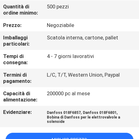
Quantità di
500 pezzi
ordine minimo:
CONTROLLO
DELLA
Prezzo:
Negoziabile
QUALITÀ
Imballaggi
Scatola interna, cartone, pallet
particolari:
CONTATTACI
Tempi di
4 - 7 giorni lavorativi
consegna:
CHIEDI UN
Termini di
L/C, T/T, Western Union, Paypal
pagamento:
PREVENTIVO
Capacità di
200000 pc al mese
alimentazione:
COMPANY
Evidenziare:
,
,
Danfoss 018F6857
Danfoss 018F6801
NEWS
Bobina di Danfoss per le elettrovalvole a
solenoide
MAPPA