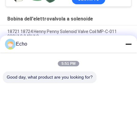
Bobina dell'elettrovalvola a solenoide
18721 18724 Henny Penny Solenoid Valve Coil MP-C-011
220VAC 240VAC
Echo
6013 6014 Una CC 110V 230V 50Hz 8W 11W 15W della bobina
24V dell'elettrovalvola a solenoide di C
5:51 PM
EVI 7/9 12V 24V 110V 220V 4.8W 6.5W 5.5VA 6VA della bobina
dell'elettrovalvola a solenoide
Good day, what product are you looking for?
Categorie popolari
Tutti
Valvola Pneumatica 
Valvola Pneumatica 
Del Cilindro
Di Impulso
Pneumatica Della 
Bobina 
Valvola A Solenoide
Dell'elettrovalvola A 