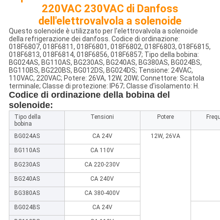
220VAC 230VAC di Danfoss
dell'elettrovalvola a solenoide
Questo solenoide è utilizzato per l'elettrovalvola a solenoide
della refrigerazione dei danfoss. Codice di ordinazione:
018F6807, 018F6811, 018F6801, 018F6802, 018F6803, 018F6815,
018F6813, 018F6814, 018F6856, 018F6857; Tipo della bobina:
BG024AS, BG110AS, BG230AS, BG240AS, BG380AS, BG024BS,
BG110BS, BG220BS, BG012DS, BG024DS; Tensione: 24VAC,
110VAC, 220VAC; Potere: 26VA, 12W, 20W; Connettore: Scatola
terminale; Classe di protezione: IP67; Classe d'isolamento: H.
Codice di ordinazione della bobina del
solenoide:
Tipo della
Tensioni
Potere
Freq
bobina
BG024AS
CA 24V
12W, 26VA
BG110AS
CA 110V
BG230AS
CA 220-230V
BG240AS
CA 240V
BG380AS
CA 380-400V
BG024BS
CA 24V