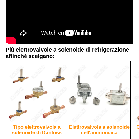
Più elettrovalvole a solenoide di refrigerazione
affinchè scelgano:
Tipo elettrovalvola a
Elettrovalvola a solenoide
solenoide di Danfoss
dell'ammoniaca