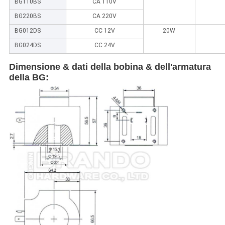
BG110BS
CA 110V
BG220BS
CA 220V
BG012DS
CC 12V
20W
BG024DS
CC 24V
Dimensione & dati della bobina & dell'armatura
della BG: