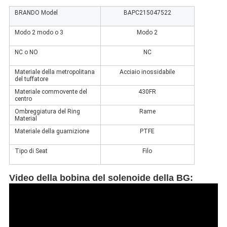
BRANDO Model
BAPC215047522
Modo 2 modo o 3
Modo 2
NC o NO
NC
Materiale della metropolitana
Acciaio inossidabile
del tuffatore
Materiale commovente del
430FR
centro
Ombreggiatura del Ring
Rame
Material
Materiale della guarnizione
PTFE
Tipo di Seat
Filo
Video della bobina del solenoide della BG
: